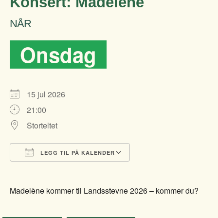
Konsert: Madelène
NÅR
Onsdag
15 jul 2026
21:00
Storteltet
LEGG TIL PÅ KALENDER
Last ned ICS
Google Kalender
Madelène kommer til Landsstevne 2026 – kommer du?