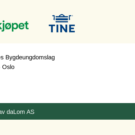
es Bygdeungdomslag
 Oslo
 av
daLom AS